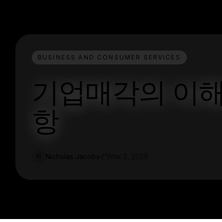
BUSINESS AND CONSUMER SERVICES
기업매각의 이해
항
Nicholas Jacobs
Mar 2, 2026
N