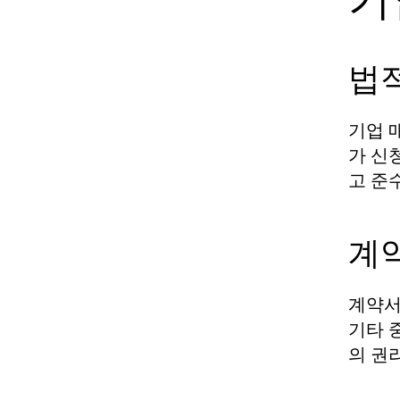
법
기업 
가 신
고 준
계
계약서
기타 
의 권