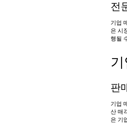
전
기업 
은 시
행될 
기
판
기업 
산 매
은 기