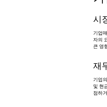
시
기업매
자의 
큰 영
재
기업의
및 현
점하거