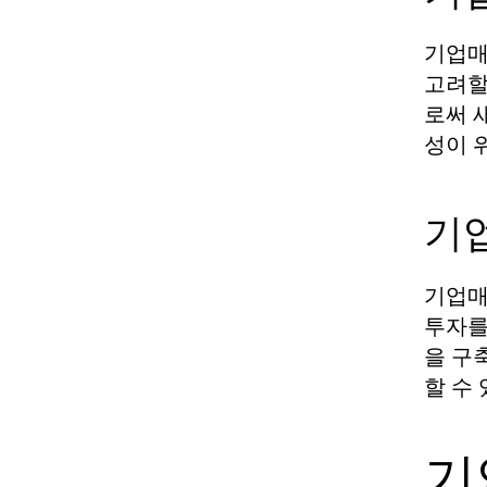
기업매
고려할
로써 
성이 
기
기업매
투자를
을 구
할 수
기