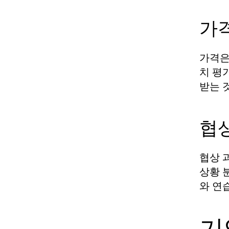
가
가격은
치 평
받는 
협
협상 
상황 
와 연
기